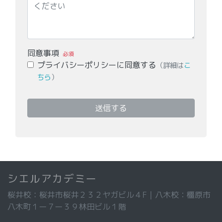
同意事項
必須
プライバシーポリシーに同意する
（詳細は
こ
ちら
）
送信する
シエルアカデミー
桜井校：桜井市桜井２３２ヤガビル４F｜八木校：橿原市
八木町１ー７ー３９林田ビル１階