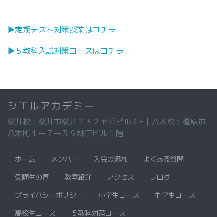
▶︎定期テスト対策授業はコチラ
▶︎５教科入試対策コースはコチラ
シエルアカデミー
桜井校：桜井市桜井２３２ヤガビル４F｜八木校：橿原市
八木町１ー７ー３９林田ビル１階
ホーム
メンバー
入会の流れ
よくある質問
受講生の声
教室紹介
アクセス
ブログ
プライバシーポリシー
小学生コース
中学生コース
高校生コース
５教科対策コース