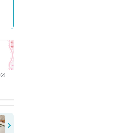
報②
大学受験合格速報！
一日の勉強時間は？
生の夏休みの過ごし
の②