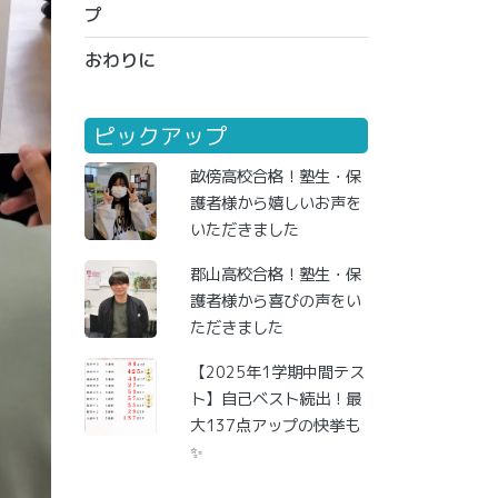
プ
おわりに
ピックアップ
畝傍高校合格！塾生・保
護者様から嬉しいお声を
いただきました
郡山高校合格！塾生・保
護者様から喜びの声をい
ただきました
【2025年1学期中間テス
ト】自己ベスト続出！最
大137点アップの快挙も
✨