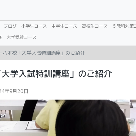
ブログ
小学生コース
中学生コース
高校生コース
５教科対策
業
大学受験コース
ー八木校「大学入試特訓講座」のご紹介
「大学入試特訓講座」のご紹介
24年9月20日