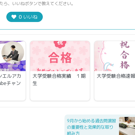
たら、いいねボタンで教えてください。
0
いいね
シエルアカ
大学受験合格実績 １期
大学受験合格速
ubeチャン
生
9月から始める過去問演習
の重要性と効果的な取り
組み方