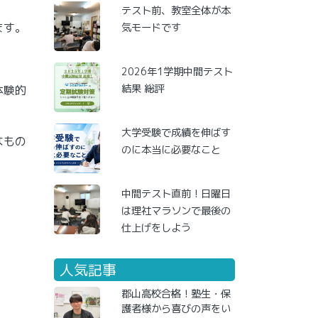
テスト前、教室全体が本
ます。
気モードです
2026年1学期中間テスト
結果 総評
体験的
大学受験で成績を伸ばす
なもの
のに本当に必要なこと
中間テスト直前！日曜日
は理社マラソンで最後の
仕上げをしよう
人気記事
郡山高校合格！塾生・保
護者様から喜びの声をい