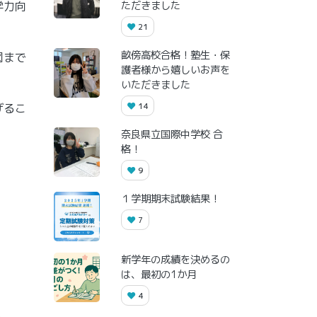
学力向
ただきました
21
畝傍高校合格！塾生・保
図まで
護者様から嬉しいお声を
いただきました
げるこ
14
奈良県立国際中学校 合
格！
9
１学期期末試験結果！
7
新学年の成績を決めるの
は、最初の1か月
4